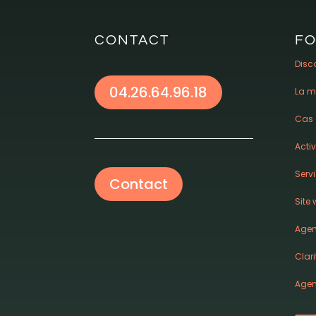
CONTACT
F
Disc
04.26.64.96.18
La m
Cas 
Acti
Serv
Contact
Site
Agen
Clari
Agenc