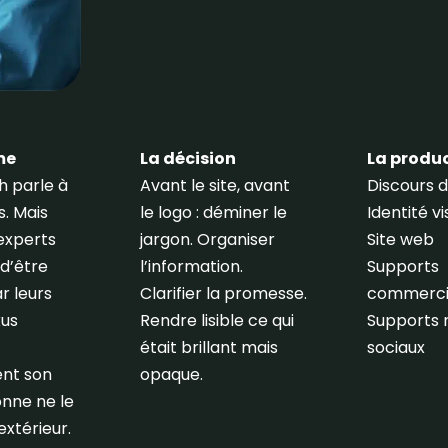
me
La décision
La produ
 parle à
Avant le site, avant
Discours 
s. Mais
le logo : déminer le
Identité vi
experts
jargon. Organiser
Site web
 d’être
l’information.
Supports
r leurs
Clarifier la promesse.
commerci
xus
Rendre lisible ce qui
Supports 
était brillant mais
sociaux
ent son
opaque.
onne ne le
extérieur.