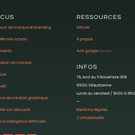
OCUS
RESSOURCES
ours de marque et branding
Articles
éthode octobo
À propos
clients
Avis google ⭐️⭐️⭐️⭐️⭐️
vation de marque
INFOS
ices
76, bvd du 11 Novembre 1918
69100 Villeurbanne
 web
Lundi au vendredi / 9h00 à 18h
ce de creation graphique
—
Mentions légales
fier son discours
Confidentialité
e intelligence artificielle