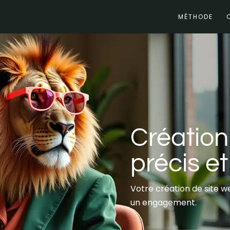
MÉTHODE
Créatio
précis e
Votre création de site w
un engagement.