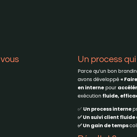
r vous
Un process qui 
Parce qu’un bon brandin
avons développé
« Faire
en interne
pour
accélér
exécution
fluide, effic
✅
Un process interne
p
✅ Un suivi client fluide
✅ Un gain de temps
col