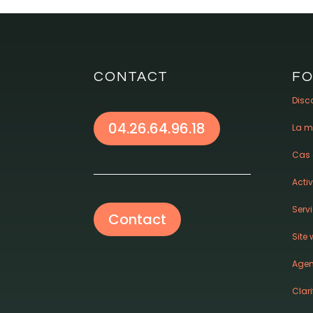
CONTACT
F
Disc
04.26.64.96.18
La m
Cas 
Acti
Serv
Contact
Site
Agen
Clari