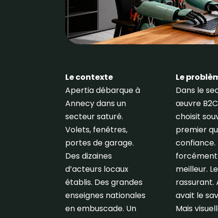
Le
contexte
Le problè
Apertia débarque à
Dans le se
Annecy dans un
œuvre B2C, 
secteur saturé.
choisit sou
Volets, fenêtres,
premier qui
portes de garage.
confiance.
Des dizaines
forcément 
d’acteurs locaux
meilleur. L
établis. Des grandes
rassurant.
enseignes nationales
avait le sav
en embuscade. Un
Mais visuel