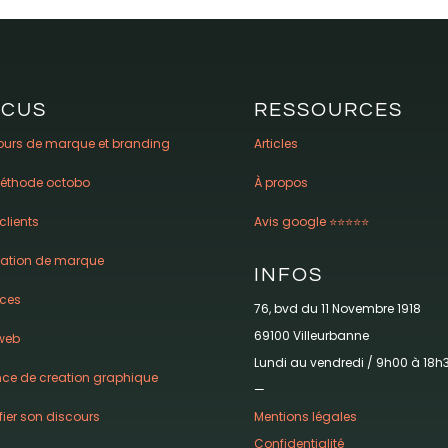
OCUS
RESSOURCES
ours de marque et branding
Articles
éthode octobo
À propos
clients
Avis google ⭐️⭐️⭐️⭐️⭐️
vation de marque
INFOS
ices
76, bvd du 11 Novembre 1918
69100 Villeurbanne
 web
Lundi au vendredi / 9h00 à 18h
ce de creation graphique
—
Mentions légales
fier son discours
Confidentialité