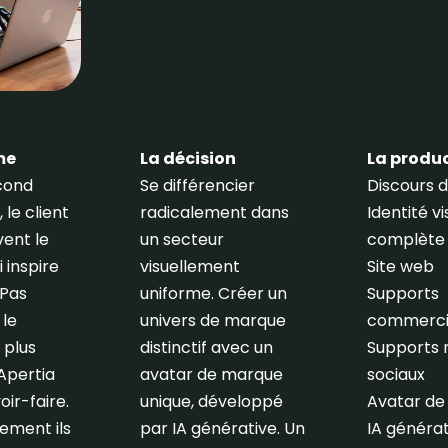
me
La décision
La produ
cond
Se différencier
Discours 
le client
radicalement dans
Identité vi
vent le
un secteur
complète
 inspire
visuellement
Site web
 Pas
uniforme. Créer un
Supports
le
univers de marque
commerci
e plus
distinctif avec un
Supports 
 Apertia
avatar de marque
sociaux
oir-faire.
unique, développé
Avatar de
lement ils
par IA générative. Un
IA générat