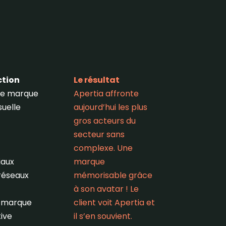
ction
Le
résultat
de marque
Apertia affronte
suelle
aujourd’hui les plus
gros acteurs du
secteur sans
complexe. Une
aux
marque
réseaux
mémorisable grâce
à son avatar ! Le
 marque
client voit Apertia et
ive
il s’en souvient.