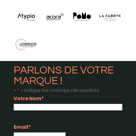
PARLONS DE VOTRE
MARQUE !
«
*
» indique les champs nécessaires
Votre Nom
*
Nom
Email
*