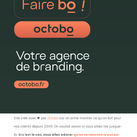
Site créé avec
🖤 par
Octobo
car on aime montrer ce qu’on fait pour
nos clients depuis 2009. On voulait savoir si vous alliez lire jusque-
là.
Si c’est le cas, vous allez adorer
qu’on se rencontre autour